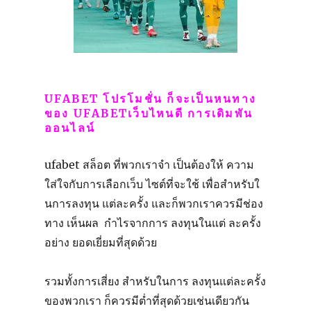
UFABET โปรโมชั่น ก็จะเป็นหนทาง
ของ UFABETเว็บไหนดี การเดิมพัน
ออนไลน์
ufabet สล็อต ที่พวกเราจำ เป็นต้องให้ ความ
ใส่ใจกับการเลือกเว็บ ไซต์ที่จะใช้ เพื่อสำหรับใ
นการลงทุน แต่ละครั้ง และก็พวกเราควรมีช่อง
ทาง เห็นผล กำไรจากการ ลงทุนในแต่ ละครั้ง
อย่าง ยอดเยี่ยมที่สุดด้วย
รวมทั้งการเสี่ยง สำหรับในการ ลงทุนแต่ละครั้ง
ของพวกเรา ก็ควรมีต่ำที่สุดด้วยเช่นเดียวกัน