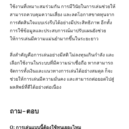
ใช้งานที่เหมาะสมร่วมกัน การมีวินัยในการเล่นช่วยให้
สามารถควบคุมความเสี่ยง และลดโอกาสขาดทุนจาก
การตัดสินใจแบบเร่งรีบได้อย่างมีประสิทธิภาพ อีกทั้ง
การใช้ข้อมูลและประสบการณ์มาปรับแผนยังช่วย
ให้การเล่นมีความแม่นยำมากขึ้นในระยะยาว
สิ่งสำคัญคือการเล่นอย่างมีสติ ไม่ลงทุนเกินกำลัง และ
เลือกใช้งานในระบบที่มีความน่าเชื่อถือ หากสามารถ
จัดการทั้งเงินและแนวทางการเล่นได้อย่างสมดุล ก็จะ
ช่วยให้การเล่นมีความมั่นคง และสามารถต่อยอดไปสู่
ผลลัพธ์ที่ดีได้อย่างต่อเนื่อง
ถาม-ตอบ
Q: การเล่นแบบนี้ต้องใช้ทุนเยอะไหม