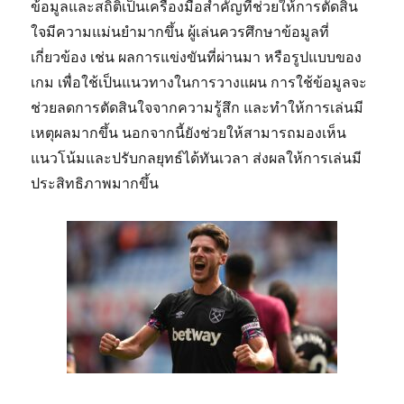
ข้อมูลและสถิติเป็นเครื่องมือสำคัญที่ช่วยให้การตัดสิน
ใจมีความแม่นยำมากขึ้น ผู้เล่นควรศึกษาข้อมูลที่
เกี่ยวข้อง เช่น ผลการแข่งขันที่ผ่านมา หรือรูปแบบของ
เกม เพื่อใช้เป็นแนวทางในการวางแผน การใช้ข้อมูลจะ
ช่วยลดการตัดสินใจจากความรู้สึก และทำให้การเล่นมี
เหตุผลมากขึ้น นอกจากนี้ยังช่วยให้สามารถมองเห็น
แนวโน้มและปรับกลยุทธ์ได้ทันเวลา ส่งผลให้การเล่นมี
ประสิทธิภาพมากขึ้น