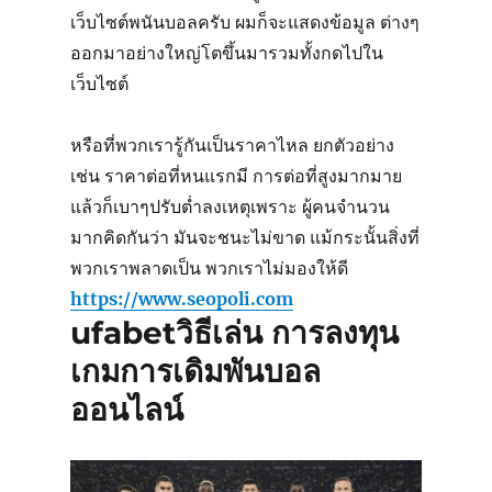
เว็บไซต์พนันบอลครับ ผมก็จะแสดงข้อมูล ต่างๆ
ออกมาอย่างใหญ่โตขึ้นมารวมทั้งกดไปใน
เว็บไซต์
หรือที่พวกเรารู้กันเป็นราคาไหล ยกตัวอย่าง
เช่น ราคาต่อที่หนแรกมี การต่อที่สูงมากมาย
แล้วก็เบาๆปรับต่ำลงเหตุเพราะ ผู้คนจำนวน
มากคิดกันว่า มันจะชนะไม่ขาด แม้กระนั้นสิ่งที่
พวกเราพลาดเป็น พวกเราไม่มองให้ดี
https://www.seopoli.com
ufabetวิธีเล่น การลงทุน
เกมการเดิมพันบอล
ออนไลน์