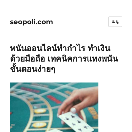
seopoli.com
เมนู
พนันออนไลน์ทำกำไร ทำเงิน
ด้วยมือถือ เทคนิคการแทงพนัน
ขั้นตอนง่ายๆ