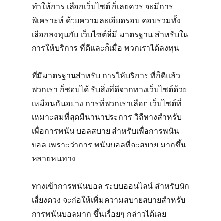
ทำให้การ เลือกเว็บไซต์ ก็เลยควร จะมีการ
พิเคราะห์ ด้วยความละเอียดรอบ คอบรวมทั้ง
เลือกลงทุนกับ เว็บไซต์ที่มี มาตรฐาน สำหรับใน
การให้บริการ ที่ดีและก็เมื่อ พวกเราได้ลงทุน
ที่มีมาตรฐานสำหรับ การให้บริการ ที่ก็ดีแล้ว
พวกเรา ก็ชอบได้ รับสิ่งที่ดีจากทางเว็บไซต์ด้วย
เหมือนกันอย่าง การที่พวกเราเลือก เว็บไซต์ที่
เหมาะสมที่สุดมีนานาประการ วิถีทางสำหรับ
เพื่อการพนัน บอลสบาย สำหรับเพื่อการพนัน
บอล เพราะว่าการ พนันบอลที่จะสบาย มากขึ้น
หลายหนทาง
ทางเข้าการพนันบอล ระบบออนไลน์ สำหรับนัก
เสี่ยงดวง จะก่อให้เพิ่มความสบายสบายสำหรับ
การพนันบอลมาก ขึ้นเรื่อยๆ กล่าวได้เลย