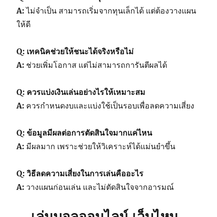
A:
ไม่จำเป็น สามารถเริ่มจากทุนเล็กได้ แต่ต้องวางแผน
ให้ดี
Q: เทคนิคช่วยให้ชนะได้จริงหรือไม่
A:
ช่วยเพิ่มโอกาส แต่ไม่สามารถการันตีผลได้
Q: ควรแบ่งเงินเล่นอย่างไรให้เหมาะสม
A:
ควรกำหนดงบและแบ่งใช้เป็นรอบเพื่อลดความเสี่ยง
Q: ข้อมูลมีผลต่อการตัดสินใจมากแค่ไหน
A:
มีผลมาก เพราะช่วยให้วิเคราะห์ได้แม่นยำขึ้น
Q: วิธีลดความเสี่ยงในการเล่นคืออะไร
A:
วางแผนก่อนเล่น และไม่ตัดสินใจจากอารมณ์
เล่นบอลออนไลน์ เว็บไหน