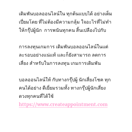
เดิมพันบอลออนไลน์ใน ทุกต้นแบบได้ อย่างเต็ม
เปี่ยมโดย ที่ไม่ต้องมีความกลุ้ม ใจอะไรที่ไม่ทำ
ให้กรุ๊ปผู้นัก การพนันทุกคน สิ้นเปลืองไปกับ
การลงทุนเกมการ เดิมพันบอลออนไลน์ในแต่
ละรอบอย่างแน่แท้ และก็ยังสามารถ ลดการ
เสี่ยง สำหรับในการลงทุน เกมการเดิมพัน
บอลออนไลน์ให้ กับทางกรุ๊ปผู้ นักเสี่ยงโชค ทุก
คนได้อย่าง ดีเยี่ยมรวมทั้ง ทางกรุ๊ปผู้นักเสี่ยง
ดวงทุกคนที่ได้ใช้
https://www.createappointment.com