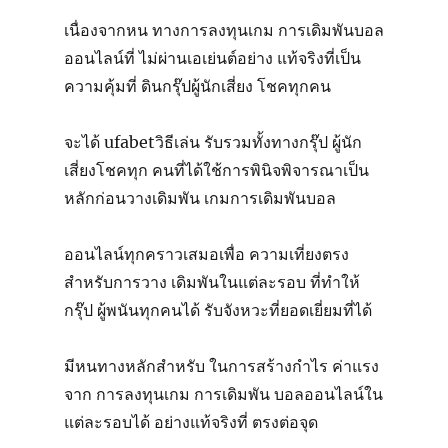
เนื่องจากหน ทางการลงทุนเกม การเดิมพันบอล
ออนไลน์ที่ ไม่ผ่านเอเย่นต์อย่าง แท้จริงที่เป็น
ความคุ้มที่ ดินกรุ๊ปผู้นักเสี่ยง โชคทุกคน
จะได้ ufabetวิธีเล่น รับรวมทั้งทางกรุ๊ป ผู้นัก
เสี่ยงโชคทุก คนที่ได้ใช้การพินิจพิจารณาเป็น
หลักก่อนวางเดิมพัน เกมการเดิมพันบอล
ออนไลน์ทุกคราวเสมอเพื่อ ความเที่ยงตรง
สำหรับการวาง เดิมพันในแต่ละรอบ ที่ทำให้
กรุ๊ป ผู้พนันทุกคนได้ รับจังหวะที่ยอดเยี่ยมที่ได้
มีหนทางหลักสำหรับ ในการสร้างกำไร ค่าแรง
จาก การลงทุนเกม การเดิมพัน บอลออนไลน์ใน
แต่ละรอบได้ อย่างแท้จริงที่ ตรงต่อจุด