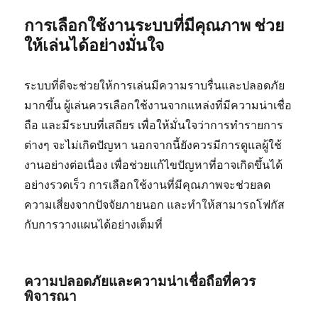
การเลือกใช้งานระบบที่มีคุณภาพ ช่วย
ให้เล่นได้อย่างมั่นใจ
ระบบที่ดีจะช่วยให้การเล่นมีความราบรื่นและปลอดภัย
มากขึ้น ผู้เล่นควรเลือกใช้งานจากแหล่งที่มีความน่าเชื่อ
ถือ และมีระบบที่เสถียร เพื่อให้มั่นใจว่าการทำรายการ
ต่างๆ จะไม่เกิดปัญหา นอกจากนี้ยังควรมีการดูแลผู้ใช้
งานอย่างต่อเนื่อง เพื่อช่วยแก้ไขปัญหาที่อาจเกิดขึ้นได้
อย่างรวดเร็ว การเลือกใช้งานที่มีคุณภาพจะช่วยลด
ความเสี่ยงจากปัจจัยภายนอก และทำให้สามารถโฟกัส
กับการวางแผนได้อย่างเต็มที่
ความปลอดภัยและความน่าเชื่อถือที่ควร
พิจารณา