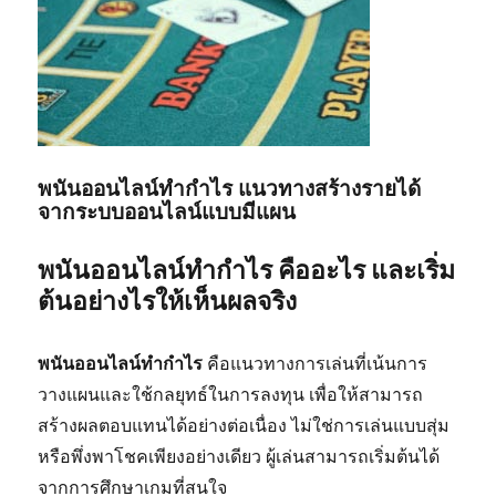
พนันออนไลน์ทำกำไร แนวทางสร้างรายได้
จากระบบออนไลน์แบบมีแผน
พนันออนไลน์ทำกำไร คืออะไร และเริ่ม
ต้นอย่างไรให้เห็นผลจริง
พนันออนไลน์ทำกำไร
คือแนวทางการเล่นที่เน้นการ
วางแผนและใช้กลยุทธ์ในการลงทุน เพื่อให้สามารถ
สร้างผลตอบแทนได้อย่างต่อเนื่อง ไม่ใช่การเล่นแบบสุ่ม
หรือพึ่งพาโชคเพียงอย่างเดียว ผู้เล่นสามารถเริ่มต้นได้
จากการศึกษาเกมที่สนใจ